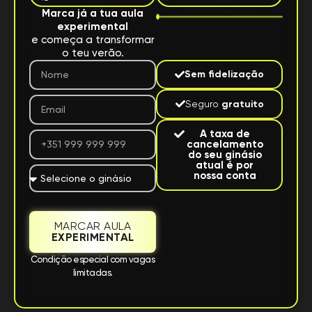
Marca já a tua aula
experimental
e começa a transformar
o teu verão.
Sem fidelização
Seguro
gratuito
A taxa de
cancelamento
do seu ginásio
atual é por
nossa conta
MARCAR AULA
EXPERIMENTAL
Condição especial com vagas
limitadas.