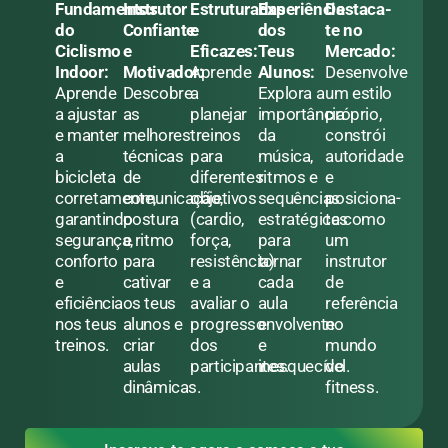
Fundamentos
Instrutor
Estruturadas
Experiência
Destaca-
do
Confiante
e
dos
te no
Ciclismo
e
Eficazes
:
Teus
Mercado
:
Indoor
:
Motivador
Aprende
:
Alunos
:
Desenvolve
Aprende
Descobre
a
Explora a
um estilo
a ajustar
as
planejar
importância
próprio,
e manter
melhores
treinos
da
constrói
a
técnicas
para
música,
autoridade
bicicleta
de
diferentes
ritmos e
e
corretamente,
comunicação,
objetivos
sequências
posiciona-
garantindo
postura
(cardio,
estratégicas
te como
segurança,
e ritmo
força,
para
um
conforto
para
resistência)
tornar
instrutor
e
cativar
e a
cada
de
eficiência
os teus
avaliar o
aula
referência
nos teus
alunos e
progresso
envolvente
no
treinos.
criar
dos
e
mundo
aulas
participantes.
inesquecível.
do
dinâmicas.
fitness.