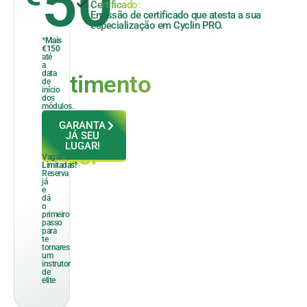
50
Certificado:
Emissão de certificado que atesta a sua
especialização em Cyclin PRO.
O
*
Mais
€150
teu
até
a
data
investimento
de
início
dos
será
módulos.
de
GARANTA
JÁ SEU
LUGAR!
apenas:
Vagas
Limitadas!
Reserva
já
e
dá
o
primeiro
passo
para
te
tornares
um
instrutor
de
elite