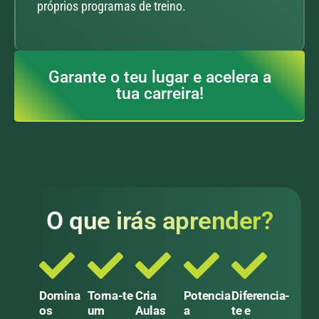
próprios programas de treino.
Garante o teu lugar e acelera a
tua carreira!
O que irás aprender?
Domina
Torna-te
Cria
Potencia
Diferencia-
os
um
Aulas
a
te e