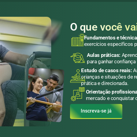
O que você va
Fundamentos e técnicas
exercícios específicos 
Aulas práticas:
Aprendi
para ganhar confiança 
Estudo de casos reais
:
An
crianças e situações de 
prática e direcionada.
Orientação profissiona
mercado e conquistar o
Inscreva-se já