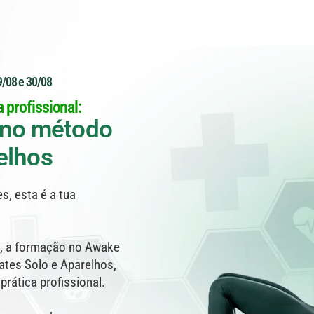
9/08 e 30/08
 profissional:
 no método
relhos
s, esta é a tua
a, a formação no Awake
tes Solo e Aparelhos,
ática profissional.