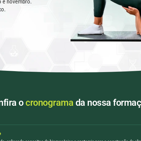
o e novembro.
xo.
fira o
cronograma
da nossa formaç
e