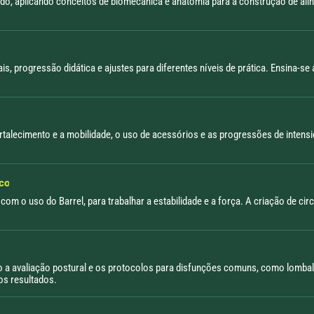
odo, aplicando conceitos de biomecânica e anatomia para a construção de alin
 progressão didática e ajustes para diferentes níveis de prática. Ensina-se 
rtalecimento e a mobilidade, o uso de acessórios e as progressões de intens
ico
com o uso do Barrel, para trabalhar a estabilidade e a força. A criação de cir
do a avaliação postural e os protocolos para disfunções comuns, como lombalgi
os resultados.