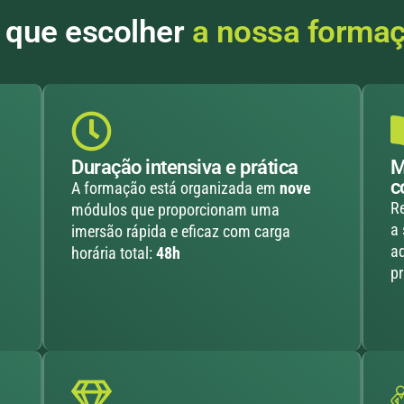
 que escolher
a nossa forma
Duração intensiva e prática
M
c
A formação está organizada em
nove
Re
módulos que proporcionam uma
a
imersão rápida e eficaz com c
arga
ad
horária total:
48h
pr